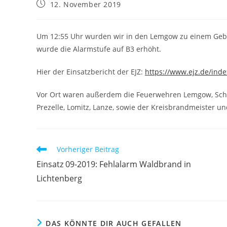
Beitrag
12. November 2019
veröffentlicht:
Um 12:55 Uhr wurden wir in den Lemgow zu einem Gebä
wurde die Alarmstufe auf B3 erhöht.
Hier der Einsatzbericht der EJZ:
https://www.ejz.de/ind
Vor Ort waren außerdem die Feuerwehren Lemgow, Schw
Prezelle, Lomitz, Lanze, sowie der Kreisbrandmeister un
Weitere
Vorheriger Beitrag
Artikel
Einsatz 09-2019: Fehlalarm Waldbrand in
ansehen
Lichtenberg
DAS KÖNNTE DIR AUCH GEFALLEN