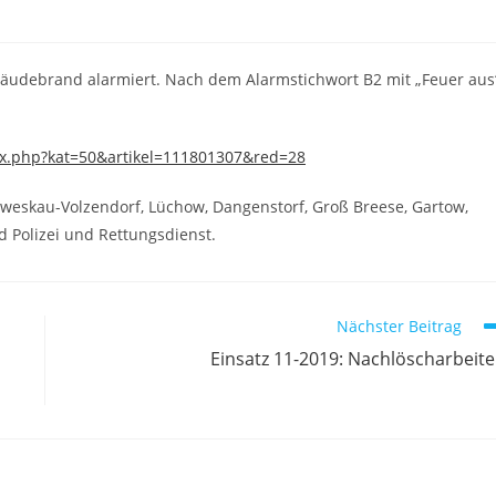
udebrand alarmiert. Nach dem Alarmstichwort B2 mit „Feuer aus
ex.php?kat=50&artikel=111801307&red=28
eskau-Volzendorf, Lüchow, Dangenstorf, Groß Breese, Gartow,
d Polizei und Rettungsdienst.
Nächster Beitrag
Einsatz 11-2019: Nachlöscharbeit