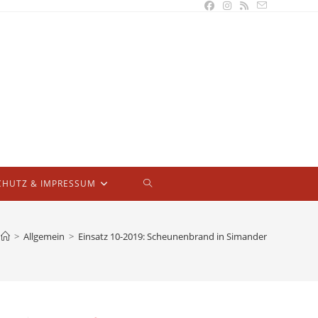
WEBSITE-
CHUTZ & IMPRESSUM
SUCHE
>
Allgemein
>
Einsatz 10-2019: Scheunenbrand in Simander
UMSCHALTEN