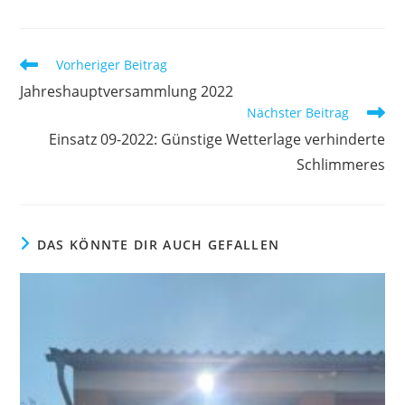
Weitere
Vorheriger Beitrag
Artikel
Jahreshauptversammlung 2022
ansehen
Nächster Beitrag
Einsatz 09-2022: Günstige Wetterlage verhinderte
Schlimmeres
DAS KÖNNTE DIR AUCH GEFALLEN