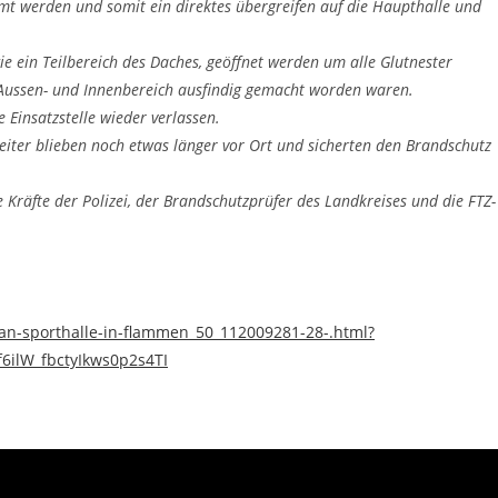
t werden und somit ein direktes übergreifen auf die Haupthalle und
e ein Teilbereich des Daches, geöffnet werden um alle Glutnester
Aussen- und Innenbereich ausfindig gemacht worden waren.
 Einsatzstelle wieder verlassen.
iter blieben noch etwas länger vor Ort und sicherten den Brandschutz
e Kräfte der Polizei, der Brandschutzprüfer des Landkreises und die FTZ-
-an-sporthalle-in-flammen_50_112009281-28-.html?
ilW_fbctyIkws0p2s4TI