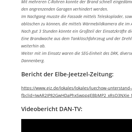
Mit mehreren C-Rohren konnte der Brand schnell eingedämm
den angrenzenden Garagen verhindert werden.
Im Nachgang musste die Fassade mittels Teleskoplader, sowi
ablöschen zu können, die mittels Wärmebildkamera die im 
Nach gut 3 Stunden könnte ein Großteil der Einsatzkräfte die
Eine Brandwache aus dem Tanklöschfahrzeug und der Drehle
weiterhin ab.
Weiter mit im Einsatz waren die SEG-Einheit des DRK, divers
Dannenberg.
Bericht der Elbe-Jeetzel-Zeitung:
https://www.ejz.de/lokales/lokales/luechow-unterstand
fbclid=IwAR2IP82GwHDaPhxSwppgEBbMP2_xRsO3NXie_f6
Videobericht DAN-TV: