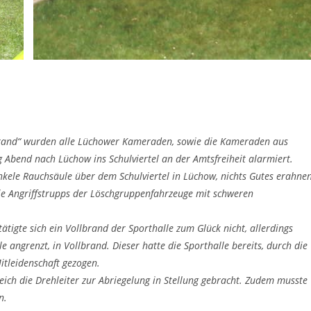
brand“ wurden alle Lüchower Kameraden, sowie die Kameraden aus
g Abend nach Lüchow ins Schulviertel an der Amtsfreiheit alarmiert.
dunkele Rauchsäule über dem Schulviertel in Lüchow, nichts Gutes erahnen
die Angriffstrupps der Löschgruppenfahrzeuge mit schweren
tätigte sich ein Vollbrand der Sporthalle zum Glück nicht, allerdings
e angrenzt, in Vollbrand. Dieser hatte die Sporthalle bereits, durch die
tleidenschaft gezogen.
ich die Drehleiter zur Abriegelung in Stellung gebracht. Zudem musste
n.