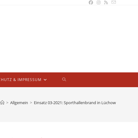
WEBSITE-
CHUTZ & IMPRESSUM
SUCHE
>
Allgemein
>
Einsatz 03-2021: Sporthallenbrand in Lüchow
UMSCHALTEN