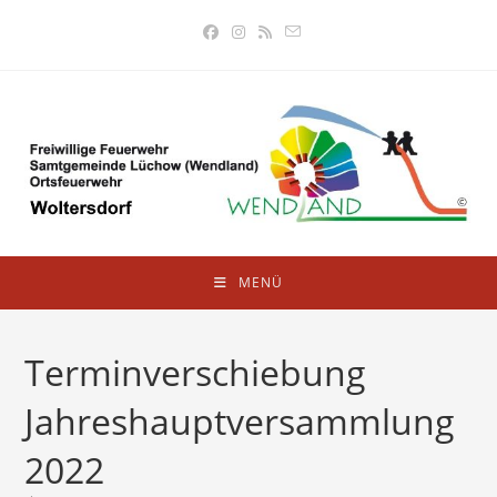
Zum
Inhalt
springen
MENÜ
Terminverschiebung
Jahreshauptversammlung
2022