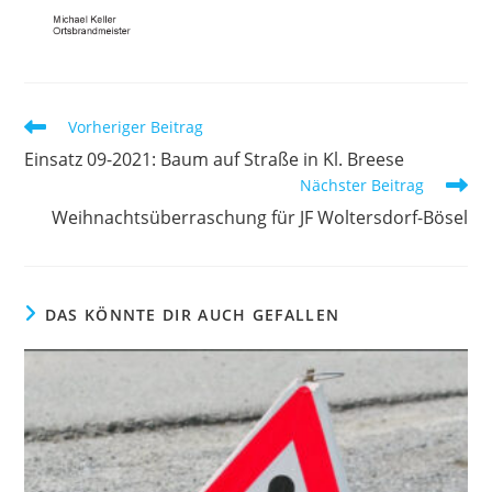
Weitere
Vorheriger Beitrag
Artikel
Einsatz 09-2021: Baum auf Straße in Kl. Breese
ansehen
Nächster Beitrag
Weihnachtsüberraschung für JF Woltersdorf-Bösel
DAS KÖNNTE DIR AUCH GEFALLEN