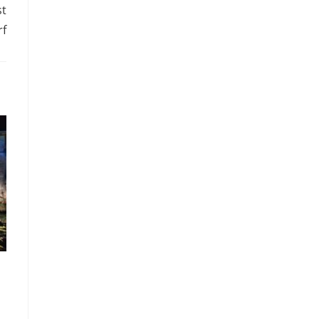
st
rf