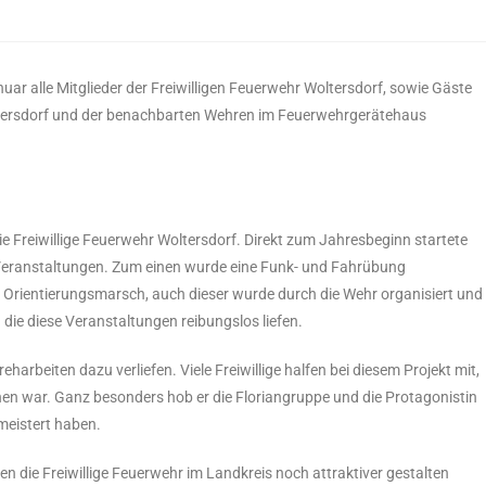
r alle Mitglieder der Freiwilligen Feuerwehr Woltersdorf, sowie Gäste
ersdorf und der benachbarten Wehren im Feuerwehrgerätehaus
die Freiwillige Feuerwehr Woltersdorf. Direkt zum Jahresbeginn startete
 Veranstaltungen. Zum einen wurde eine Funk- und Fahrübung
le Orientierungsmarsch, auch dieser wurde durch die Wehr organisiert und
 die diese Veranstaltungen reibungslos liefen.
harbeiten dazu verliefen. Viele Freiwillige halfen bei diesem Projekt mit,
hen war. Ganz besonders hob er die Floriangruppe und die Protagonistin
meistert haben.
en die Freiwillige Feuerwehr im Landkreis noch attraktiver gestalten